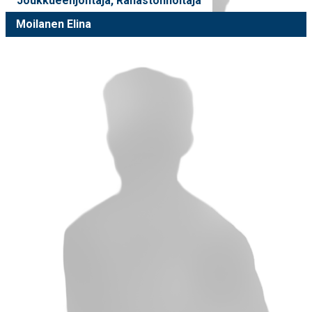
Joukkueenjohtaja, Rahastonhoitaja
Moilanen Elina