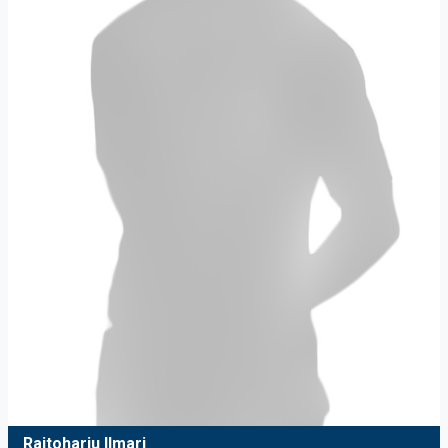
Raitoharju Ilmari