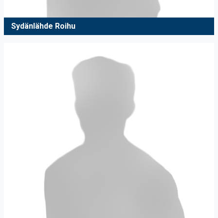
Sydänlähde Roihu