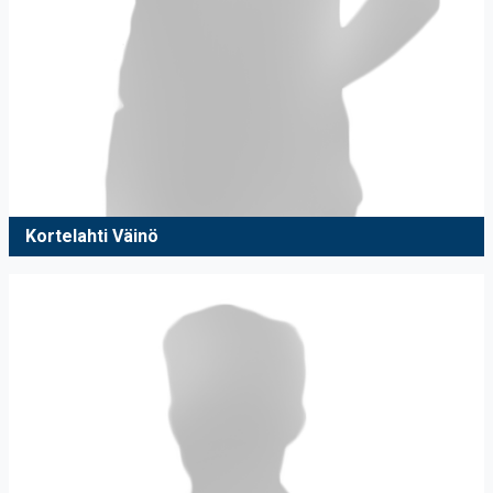
Kortelahti Väinö