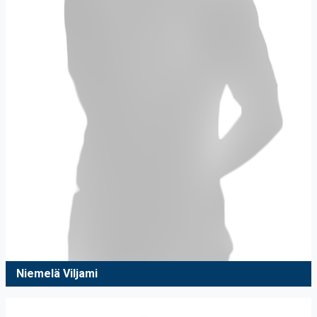
Niemelä Viljami