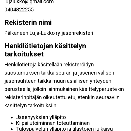
lujalukko@gmail.com
0404822255
Rekisterin nimi
Pälkäneen Luja-Lukko ry jäsenrekisteri
Henkilötietojen käsittelyn
tarkoitukset
Henkilötietoja käsitellään rekisteröidyn
suostumuksen taikka seuran ja jäsenen välisen
jäsensuhteen taikka muun asiallisen yhteyden
perusteella, jolloin lainmukainen käsittelyperuste on
rekisterinpitäjän oikeutettu etu, etenkin seuraaviin
käsittelyn tarkoituksiin:
Jäsenyyksien ylläpito
Kilpailutoiminnan toteuttaminen
Tulospalvelun ylläpito ja tilastojen julkaisu