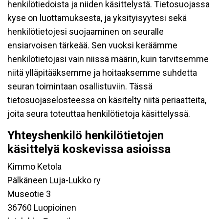
henkilötiedoista ja niiden käsittelystä. Tietosuojassa
kyse on luottamuksesta, ja yksityisyytesi sekä
henkilötietojesi suojaaminen on seuralle
ensiarvoisen tärkeää. Sen vuoksi keräämme
henkilötietojasi vain niissä määrin, kuin tarvitsemme
niitä ylläpitääksemme ja hoitaaksemme suhdetta
seuran toimintaan osallistuviin. Tässä
tietosuojaselosteessa on käsitelty niitä periaatteita,
joita seura toteuttaa henkilötietoja käsittelyssä.
Yhteyshenkilö henkilötietojen
käsittelyä koskevissa asioissa
Kimmo Ketola
Pälkäneen Luja-Lukko ry
Museotie 3
36760 Luopioinen