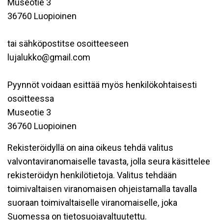
Museotie 3
36760 Luopioinen
tai sähköpostitse osoitteeseen
lujalukko@gmail.com
Pyynnöt voidaan esittää myös henkilökohtaisesti
osoitteessa
Museotie 3
36760 Luopioinen
Rekisteröidyllä on aina oikeus tehdä valitus
valvontaviranomaiselle tavasta, jolla seura käsittelee
rekisteröidyn henkilötietoja. Valitus tehdään
toimivaltaisen viranomaisen ohjeistamalla tavalla
suoraan toimivaltaiselle viranomaiselle, joka
Suomessa on tietosuojavaltuutettu.