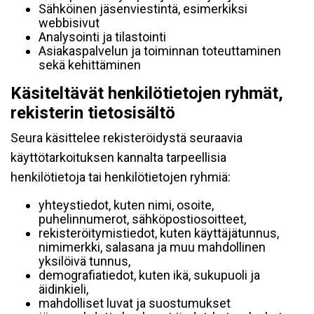
Sähköinen jäsenviestintä, esimerkiksi
webbisivut
Analysointi ja tilastointi
Asiakaspalvelun ja toiminnan toteuttaminen
sekä kehittäminen
Käsiteltävät henkilötietojen ryhmät,
rekisterin tietosisältö
Seura käsittelee rekisteröidystä seuraavia
käyttötarkoituksen kannalta tarpeellisia
henkilötietoja tai henkilötietojen ryhmiä:
yhteystiedot, kuten nimi, osoite,
puhelinnumerot, sähköpostiosoitteet,
rekisteröitymistiedot, kuten käyttäjätunnus,
nimimerkki, salasana ja muu mahdollinen
yksilöivä tunnus,
demografiatiedot, kuten ikä, sukupuoli ja
äidinkieli,
mahdolliset luvat ja suostumukset