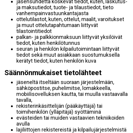
jäsensuhdetta koskevat tiedot, kuten, laskutus-
ja maksutiedot, tuote- ja tilaustiedot, tieto
vanhempainvastuunkantajasta
ottelutilastot, kuten, ottelut, maalit, varoitukset
ja muut ottelutapahtumaan liittyvät
tilastointitiedot
palkan- ja palkkionmaksuun liittyvät yksilöivät
tiedot, kuten henkilötunnus
seuran ja henkilön kilpailutoimintaan liittyvät
tiedot sekä muut asiakkaan suostumuksella
kerätyt tiedot, kuten henkilön kuva
Säännönmukaiset tietolähteet
jäseneltä itseltään suoraan järjestelmään,
sähköpostitse, puhelimitse, lomakkeella,
mobiilisovelluksen kautta, tai muulla vastaavalla
tavalla,
rekisterinkäsittelijän (pääkäyttäjä) tai
toimihenkilön (ylläpitäjä) syöttäminä
evästeiden tai muiden vastaavien tekniikoiden
avulla
lajiliittojen rekistereistä ja kilpailujärjestelmistä