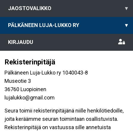
JAOSTOVALIKKO
▾
PÄLKÄNEEN LUJA-LUKKO RY
▾
KIRJAUDU
Rekisterinpitäjä
Pälkäneen Luja-Lukko ry 1040043-8
Museotie 3
36760 Luopioinen
lujalukko@gmail.com
Seura toimii rekisterinpitäjänä niille henkilötiedoille,
joita keräämme seuran toimintaan osallistuvista.
Rekisterinpitäjä on vastuussa sille annetuista