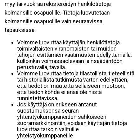
myy tai vuokraa rekisteröidyn henkilötietoja
kolmansille osapuolille. Tietoja luovutetaan
kolmansille osapuolille vain seuraavissa
tapauksissa:
Voimme luovuttaa käyttäjän henkilötietoja
toimivaltaisten viranomaisten tai muiden
tahojen esittämien vaatimusten edellyttämällä,
kulloinkin voimassaolevaan lainsäädäntöön
perustuvalla, tavalla.
Voimme luovuttaa tietoja tilastollista, tieteellistä
tai historiallista tutkimusta varten edellyttäen,
että tiedot on muutettu sellaiseen muotoon,
että tiedon kohde ei enää ole niistä
tunnistettavissa.
Jos käyttäjä on erikseen antanut
suostumuksensa seuran
yhteistyökumppaneiden sähköiseen
suoramarkkinointiin, voidaan käyttäjän tietoja
luovuttaa tarkoin valituille
yhteistyökumppaneille