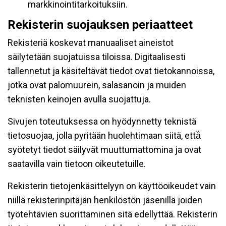
markkinointitarkoituksiin.
Rekisterin suojauksen periaatteet
Rekisteriä koskevat manuaaliset aineistot
säilytetään suojatuissa tiloissa. Digitaalisesti
tallennetut ja käsiteltävät tiedot ovat tietokannoissa,
jotka ovat palomuurein, salasanoin ja muiden
teknisten keinojen avulla suojattuja.
Sivujen toteutuksessa on hyödynnetty teknistä
tietosuojaa, jolla pyritään huolehtimaan siitä, että̈
syötetyt tiedot säilyvät muuttumattomina ja ovat
saatavilla vain tietoon oikeutetuille.
Rekisterin tietojenkäsittelyyn on käyttöoikeudet vain
niillä rekisterinpitäjän henkilöstön jäsenillä joiden
työtehtävien suorittaminen sitä edellyttää. Rekisterin