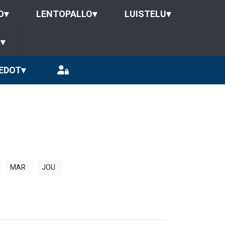
O
▾
LENTOPALLO
▾
LUISTELU
▾
U
▾
EDOT
▾
MAR
JOU