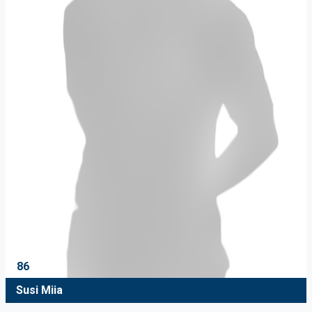
86
Susi Miia