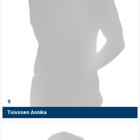
9
Toivonen Annika