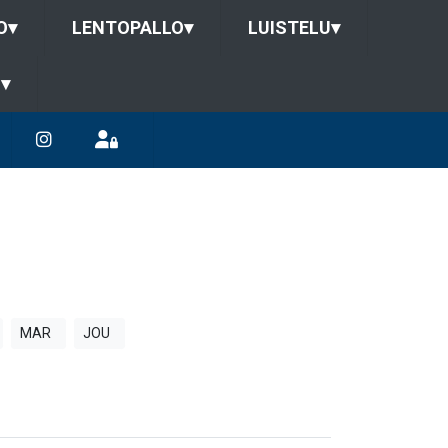
O
▾
LENTOPALLO
▾
LUISTELU
▾
U
▾
MAR
JOU