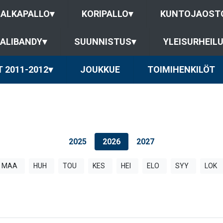
JALKAPALLO
▾
KORIPALLO
▾
KUNTOJAOST
ALIBANDY
▾
SUUNNISTUS
▾
YLEISURHEIL
 2011-2012
▾
JOUKKUE
TOIMIHENKILÖT
2025
2026
2027
MAA
HUH
TOU
KES
HEI
ELO
SYY
LOK