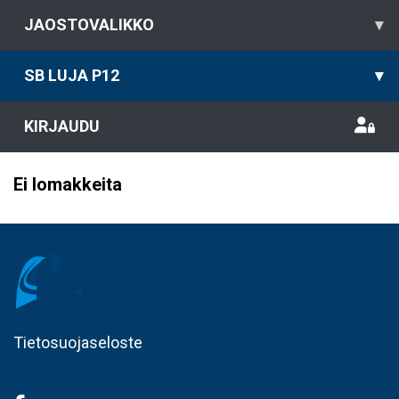
JAOSTOVALIKKO
▾
SB LUJA P12
▾
KIRJAUDU
Ei lomakkeita
Tietosuojaseloste