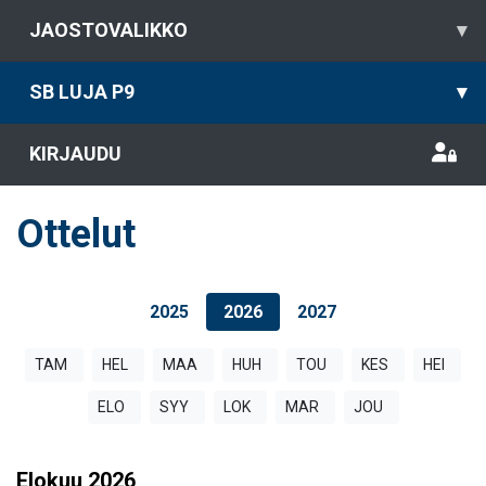
JAOSTOVALIKKO
▾
SB LUJA P9
▾
KIRJAUDU
Ottelut
2025
2026
2027
TAM
HEL
MAA
HUH
TOU
KES
HEI
ELO
SYY
LOK
MAR
JOU
Elokuu
2026