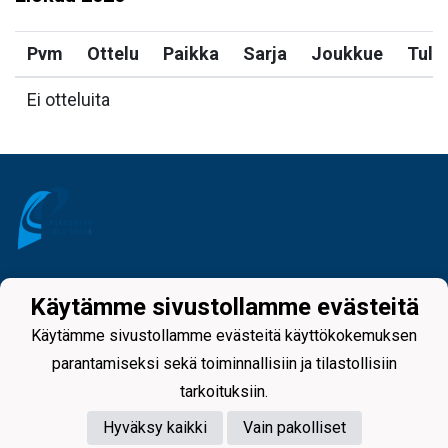
Pvm
Ottelu
Paikka
Sarja
Joukkue
Tulo
Ei otteluita
Tietosuojaseloste
Käytämme sivustollamme evästeitä
Käytämme sivustollamme evästeitä käyttökokemuksen
parantamiseksi sekä toiminnallisiin ja tilastollisiin
tarkoituksiin.
Hyväksy kaikki
Vain pakolliset
Powered by