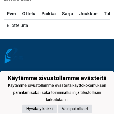
Pvm
Ottelu
Paikka
Sarja
Joukkue
Tulo
Ei otteluita
Tietosuojaseloste
Käytämme sivustollamme evästeitä
Käytämme sivustollamme evästeitä käyttökokemuksen
parantamiseksi sekä toiminnallisiin ja tilastollisiin
tarkoituksiin.
Hyväksy kaikki
Vain pakolliset
Powered by