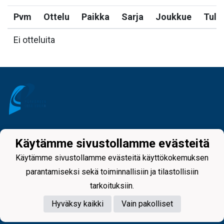
Pvm
Ottelu
Paikka
Sarja
Joukkue
Tulo
Ei otteluita
Tietosuojaseloste
Käytämme sivustollamme evästeitä
Käytämme sivustollamme evästeitä käyttökokemuksen
parantamiseksi sekä toiminnallisiin ja tilastollisiin
tarkoituksiin.
Hyväksy kaikki
Vain pakolliset
Powered by