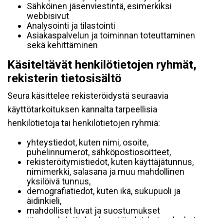
Sähköinen jäsenviestintä, esimerkiksi
webbisivut
Analysointi ja tilastointi
Asiakaspalvelun ja toiminnan toteuttaminen
sekä kehittäminen
Käsiteltävät henkilötietojen ryhmät,
rekisterin tietosisältö
Seura käsittelee rekisteröidystä seuraavia
käyttötarkoituksen kannalta tarpeellisia
henkilötietoja tai henkilötietojen ryhmiä:
yhteystiedot, kuten nimi, osoite,
puhelinnumerot, sähköpostiosoitteet,
rekisteröitymistiedot, kuten käyttäjätunnus,
nimimerkki, salasana ja muu mahdollinen
yksilöivä tunnus,
demografiatiedot, kuten ikä, sukupuoli ja
äidinkieli,
mahdolliset luvat ja suostumukset