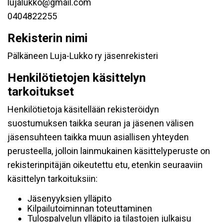
lujalukko@gmail.com
0404822255
Rekisterin nimi
Pälkäneen Luja-Lukko ry jäsenrekisteri
Henkilötietojen käsittelyn
tarkoitukset
Henkilötietoja käsitellään rekisteröidyn
suostumuksen taikka seuran ja jäsenen välisen
jäsensuhteen taikka muun asiallisen yhteyden
perusteella, jolloin lainmukainen käsittelyperuste on
rekisterinpitäjän oikeutettu etu, etenkin seuraaviin
käsittelyn tarkoituksiin:
Jäsenyyksien ylläpito
Kilpailutoiminnan toteuttaminen
Tulospalvelun ylläpito ja tilastojen julkaisu