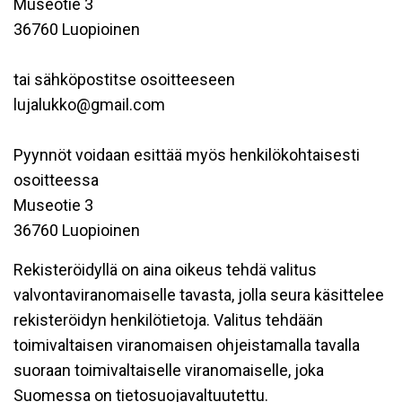
Museotie 3
36760 Luopioinen
tai sähköpostitse osoitteeseen
lujalukko@gmail.com
Pyynnöt voidaan esittää myös henkilökohtaisesti
osoitteessa
Museotie 3
36760 Luopioinen
Rekisteröidyllä on aina oikeus tehdä valitus
valvontaviranomaiselle tavasta, jolla seura käsittelee
rekisteröidyn henkilötietoja. Valitus tehdään
toimivaltaisen viranomaisen ohjeistamalla tavalla
suoraan toimivaltaiselle viranomaiselle, joka
Suomessa on tietosuojavaltuutettu.