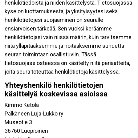
henkilötiedoista ja niiden käsittelystä. Tietosuojassa
kyse on luottamuksesta, ja yksityisyytesi sekä
henkilötietojesi suojaaminen on seuralle
ensiarvoisen tärkeää. Sen vuoksi keräämme
henkilötietojasi vain niissä määrin, kuin tarvitsemme
niitä ylläpitääksemme ja hoitaaksemme suhdetta
seuran toimintaan osallistuviin. Tässä
tietosuojaselosteessa on käsitelty niitä periaatteita,
joita seura toteuttaa henkilötietoja käsittelyssä.
Yhteyshenkilö henkilötietojen
käsittelyä koskevissa asioissa
Kimmo Ketola
Pälkäneen Luja-Lukko ry
Museotie 3
36760 Luopioinen