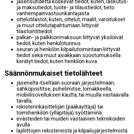
jäsensuhdetta koskevat tiedot, kuten, laskutus-
ja maksutiedot, tuote- ja tilaustiedot, tieto
vanhempainvastuunkantajasta
ottelutilastot, kuten, ottelut, maalit, varoitukset
ja muut ottelutapahtumaan liittyvät
tilastointitiedot
palkan- ja palkkionmaksuun liittyvät yksilöivät
tiedot, kuten henkilötunnus
seuran ja henkilön kilpailutoimintaan liittyvät
tiedot sekä muut asiakkaan suostumuksella
kerätyt tiedot, kuten henkilön kuva
Säännönmukaiset tietolähteet
jäseneltä itseltään suoraan järjestelmään,
sähköpostitse, puhelimitse, lomakkeella,
mobiilisovelluksen kautta, tai muulla vastaavalla
tavalla,
rekisterinkäsittelijän (pääkäyttäjä) tai
toimihenkilön (ylläpitäjä) syöttäminä
evästeiden tai muiden vastaavien tekniikoiden
avulla
lajiliittojen rekistereistä ja kilpailujärjestelmistä