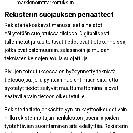
markkinointitarkoituksiin.
Rekisterin suojauksen periaatteet
Rekisteriä koskevat manuaaliset aineistot
säilytetään suojatuissa tiloissa. Digitaalisesti
tallennetut ja käsiteltävät tiedot ovat tietokannoissa,
jotka ovat palomuurein, salasanoin ja muiden
teknisten keinojen avulla suojattuja.
Sivujen toteutuksessa on hyödynnetty teknistä
tietosuojaa, jolla pyritään huolehtimaan siitä, että̈
syötetyt tiedot säilyvät muuttumattomina ja ovat
saatavilla vain tietoon oikeutetuille.
Rekisterin tietojenkäsittelyyn on käyttöoikeudet vain
niillä rekisterinpitäjän henkilöstön jäsenillä joiden
työtehtävien suorittaminen sitä edellyttää. Rekisterin