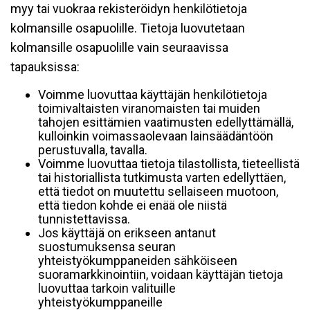
myy tai vuokraa rekisteröidyn henkilötietoja
kolmansille osapuolille. Tietoja luovutetaan
kolmansille osapuolille vain seuraavissa
tapauksissa:
Voimme luovuttaa käyttäjän henkilötietoja
toimivaltaisten viranomaisten tai muiden
tahojen esittämien vaatimusten edellyttämällä,
kulloinkin voimassaolevaan lainsäädäntöön
perustuvalla, tavalla.
Voimme luovuttaa tietoja tilastollista, tieteellistä
tai historiallista tutkimusta varten edellyttäen,
että tiedot on muutettu sellaiseen muotoon,
että tiedon kohde ei enää ole niistä
tunnistettavissa.
Jos käyttäjä on erikseen antanut
suostumuksensa seuran
yhteistyökumppaneiden sähköiseen
suoramarkkinointiin, voidaan käyttäjän tietoja
luovuttaa tarkoin valituille
yhteistyökumppaneille