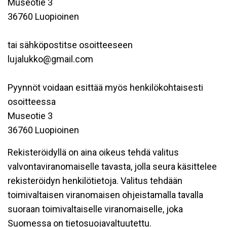
Museotie 3
36760 Luopioinen
tai sähköpostitse osoitteeseen
lujalukko@gmail.com
Pyynnöt voidaan esittää myös henkilökohtaisesti
osoitteessa
Museotie 3
36760 Luopioinen
Rekisteröidyllä on aina oikeus tehdä valitus
valvontaviranomaiselle tavasta, jolla seura käsittelee
rekisteröidyn henkilötietoja. Valitus tehdään
toimivaltaisen viranomaisen ohjeistamalla tavalla
suoraan toimivaltaiselle viranomaiselle, joka
Suomessa on tietosuojavaltuutettu.