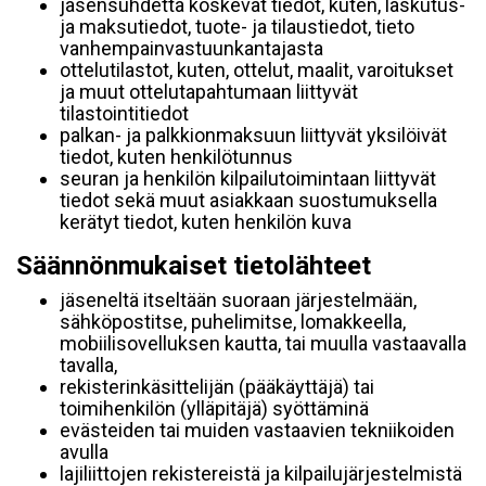
jäsensuhdetta koskevat tiedot, kuten, laskutus-
ja maksutiedot, tuote- ja tilaustiedot, tieto
vanhempainvastuunkantajasta
ottelutilastot, kuten, ottelut, maalit, varoitukset
ja muut ottelutapahtumaan liittyvät
tilastointitiedot
palkan- ja palkkionmaksuun liittyvät yksilöivät
tiedot, kuten henkilötunnus
seuran ja henkilön kilpailutoimintaan liittyvät
tiedot sekä muut asiakkaan suostumuksella
kerätyt tiedot, kuten henkilön kuva
Säännönmukaiset tietolähteet
jäseneltä itseltään suoraan järjestelmään,
sähköpostitse, puhelimitse, lomakkeella,
mobiilisovelluksen kautta, tai muulla vastaavalla
tavalla,
rekisterinkäsittelijän (pääkäyttäjä) tai
toimihenkilön (ylläpitäjä) syöttäminä
evästeiden tai muiden vastaavien tekniikoiden
avulla
lajiliittojen rekistereistä ja kilpailujärjestelmistä