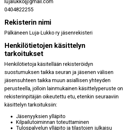
lujalukko@gmail.com
0404822255
Rekisterin nimi
Pälkäneen Luja-Lukko ry jäsenrekisteri
Henkilötietojen käsittelyn
tarkoitukset
Henkilötietoja käsitellään rekisteröidyn
suostumuksen taikka seuran ja jäsenen välisen
jäsensuhteen taikka muun asiallisen yhteyden
perusteella, jolloin lainmukainen käsittelyperuste on
rekisterinpitäjän oikeutettu etu, etenkin seuraaviin
käsittelyn tarkoituksiin:
Jäsenyyksien ylläpito
Kilpailutoiminnan toteuttaminen
Tulospalvelun ylläpito ja tilastojen julkaisu