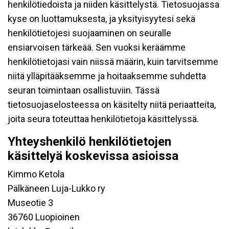
henkilötiedoista ja niiden käsittelystä. Tietosuojassa
kyse on luottamuksesta, ja yksityisyytesi sekä
henkilötietojesi suojaaminen on seuralle
ensiarvoisen tärkeää. Sen vuoksi keräämme
henkilötietojasi vain niissä määrin, kuin tarvitsemme
niitä ylläpitääksemme ja hoitaaksemme suhdetta
seuran toimintaan osallistuviin. Tässä
tietosuojaselosteessa on käsitelty niitä periaatteita,
joita seura toteuttaa henkilötietoja käsittelyssä.
Yhteyshenkilö henkilötietojen
käsittelyä koskevissa asioissa
Kimmo Ketola
Pälkäneen Luja-Lukko ry
Museotie 3
36760 Luopioinen