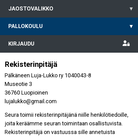
JAOSTOVALIKKO
▾
PALLOKOULU
▾
KIRJAUDU
Rekisterinpitäjä
Pälkäneen Luja-Lukko ry 1040043-8
Museotie 3
36760 Luopioinen
lujalukko@gmail.com
Seura toimii rekisterinpitäjänä niille henkilötiedoille,
joita keräämme seuran toimintaan osallistuvista.
Rekisterinpitäjä on vastuussa sille annetuista