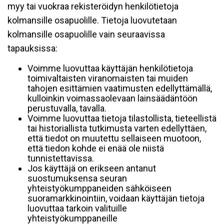
myy tai vuokraa rekisteröidyn henkilötietoja
kolmansille osapuolille. Tietoja luovutetaan
kolmansille osapuolille vain seuraavissa
tapauksissa:
Voimme luovuttaa käyttäjän henkilötietoja
toimivaltaisten viranomaisten tai muiden
tahojen esittämien vaatimusten edellyttämällä,
kulloinkin voimassaolevaan lainsäädäntöön
perustuvalla, tavalla.
Voimme luovuttaa tietoja tilastollista, tieteellistä
tai historiallista tutkimusta varten edellyttäen,
että tiedot on muutettu sellaiseen muotoon,
että tiedon kohde ei enää ole niistä
tunnistettavissa.
Jos käyttäjä on erikseen antanut
suostumuksensa seuran
yhteistyökumppaneiden sähköiseen
suoramarkkinointiin, voidaan käyttäjän tietoja
luovuttaa tarkoin valituille
yhteistyökumppaneille