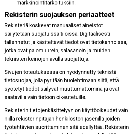
markkinointitarkoituksiin.
Rekisterin suojauksen periaatteet
Rekisteriä koskevat manuaaliset aineistot
säilytetään suojatuissa tiloissa. Digitaalisesti
tallennetut ja käsiteltävät tiedot ovat tietokannoissa,
jotka ovat palomuurein, salasanoin ja muiden
teknisten keinojen avulla suojattuja.
Sivujen toteutuksessa on hyödynnetty teknistä
tietosuojaa, jolla pyritään huolehtimaan siitä, että̈
syötetyt tiedot säilyvät muuttumattomina ja ovat
saatavilla vain tietoon oikeutetuille.
Rekisterin tietojenkäsittelyyn on käyttöoikeudet vain
niillä rekisterinpitäjän henkilöstön jäsenillä joiden
työtehtävien suorittaminen sitä edellyttää. Rekisterin