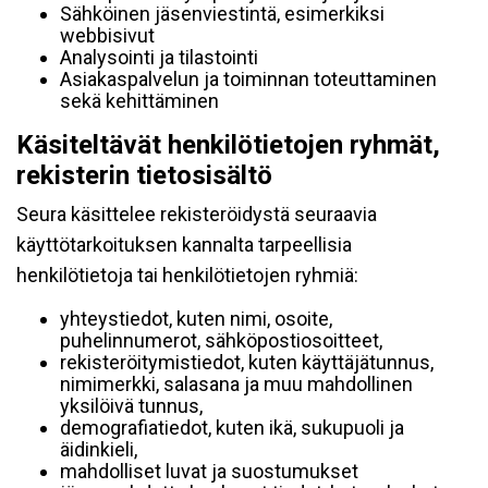
Sähköinen jäsenviestintä, esimerkiksi
webbisivut
Analysointi ja tilastointi
Asiakaspalvelun ja toiminnan toteuttaminen
sekä kehittäminen
Käsiteltävät henkilötietojen ryhmät,
rekisterin tietosisältö
Seura käsittelee rekisteröidystä seuraavia
käyttötarkoituksen kannalta tarpeellisia
henkilötietoja tai henkilötietojen ryhmiä:
yhteystiedot, kuten nimi, osoite,
puhelinnumerot, sähköpostiosoitteet,
rekisteröitymistiedot, kuten käyttäjätunnus,
nimimerkki, salasana ja muu mahdollinen
yksilöivä tunnus,
demografiatiedot, kuten ikä, sukupuoli ja
äidinkieli,
mahdolliset luvat ja suostumukset