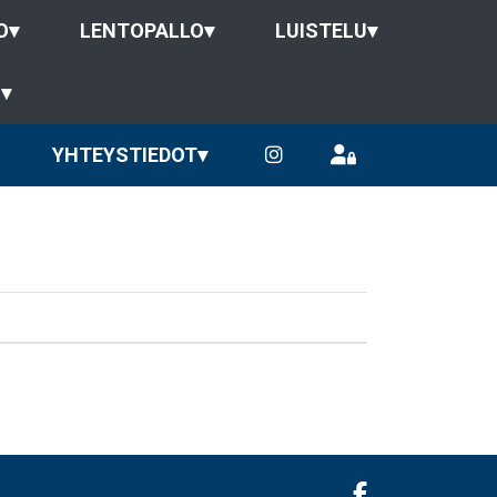
O
▾
LENTOPALLO
▾
LUISTELU
▾
U
▾
YHTEYSTIEDOT
▾