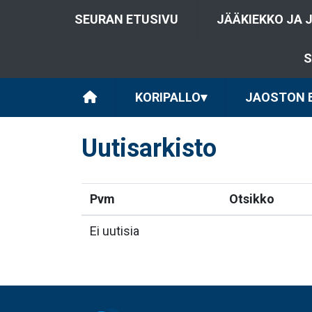
SEURAN ETUSIVU
JÄÄKIEKKO JA 
S
KORIPALLO
▾
JAOSTON E
Uutisarkisto
Pvm
Otsikko
Ei uutisia