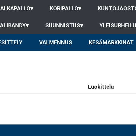
JALKAPALLO
▾
KORIPALLO
▾
KUNTOJAOST
ALIBANDY
▾
SUUNNISTUS
▾
YLEISURHEIL
SITTELY
VALMENNUS
KESÄMARKKINAT
Luokittelu