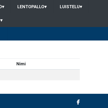
O
▾
LENTOPALLO
▾
LUISTELU
▾
U
▾
Nimi