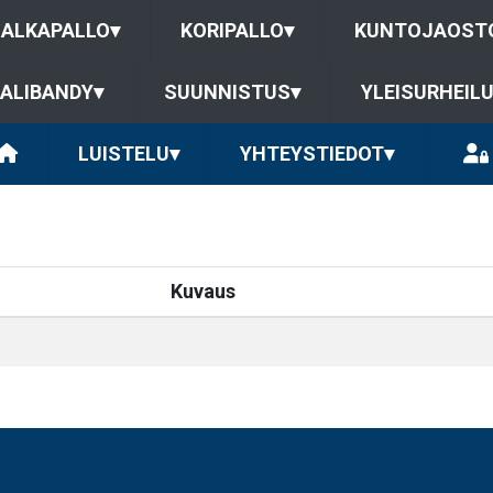
JALKAPALLO
▾
KORIPALLO
▾
KUNTOJAOST
ALIBANDY
▾
SUUNNISTUS
▾
YLEISURHEIL
LUISTELU
▾
YHTEYSTIEDOT
▾
Kuvaus