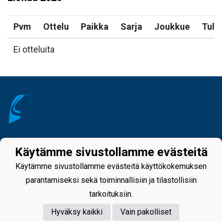
Pvm
Ottelu
Paikka
Sarja
Joukkue
Tulo
Ei otteluita
Tietosuojaseloste
Käytämme sivustollamme evästeitä
Käytämme sivustollamme evästeitä käyttökokemuksen
parantamiseksi sekä toiminnallisiin ja tilastollisiin
tarkoituksiin.
Hyväksy kaikki
Vain pakolliset
Powered by