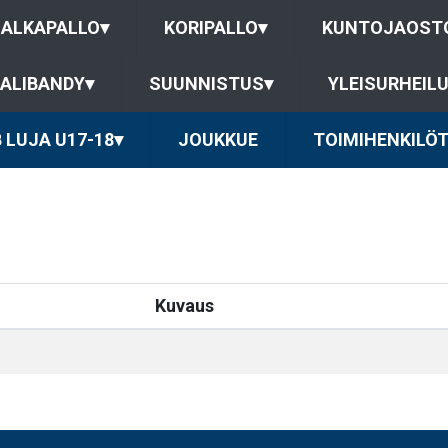
JALKAPALLO
▾
KORIPALLO
▾
KUNTOJAOST
ALIBANDY
▾
SUUNNISTUS
▾
YLEISURHEIL
 LUJA U17-18
▾
JOUKKUE
TOIMIHENKILÖ
Kuvaus