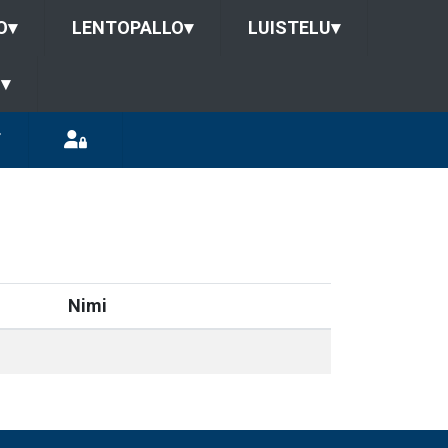
O
▾
LENTOPALLO
▾
LUISTELU
▾
U
▾
T
Nimi