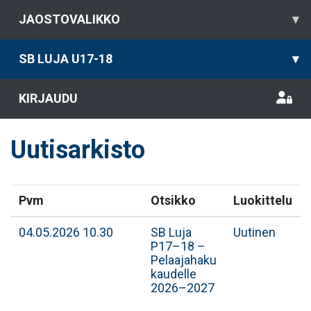
JAOSTOVALIKKO
▾
SB LUJA U17-18
▾
KIRJAUDU
Uutisarkisto
Pvm
Otsikko
Luokittelu
04.05.2026 10.30
​SB Luja
Uutinen
P17–18 –
Pelaajahaku
kaudelle
2026–2027