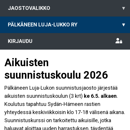
JAOSTOVALIKKO
▾
PÄLKÄNEEN LUJA-LUKKO RY
▾
KIRJAUDU
Aikuisten
suunnistuskoulu 2026
Pälkäneen Luja-Lukon suunnistusjaosto järjestää
aikuisten suunnistuskoulun (3 krt)
ke 6.5. alkaen
.
Koulutus tapahtuu Sydän-Hämeen rastien
yhteydessä keskiviikkoisin klo 17-18 välisenä aikana.
Suunnistuskurssi on tarkoitettu aikuisille, jotka
haluavat aloittaa uuden harrastuksen, täydentää