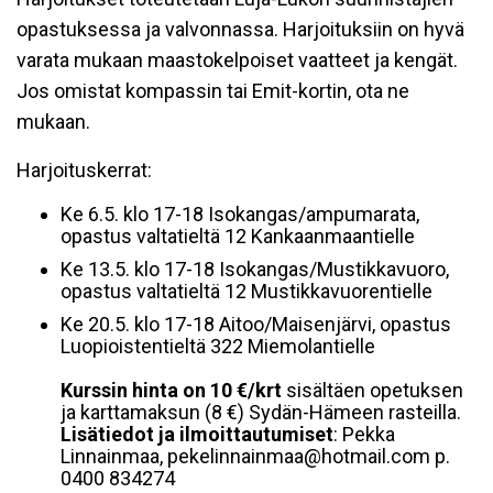
opastuksessa ja valvonnassa. Harjoituksiin on hyvä
varata mukaan maastokelpoiset vaatteet ja kengät.
Jos omistat kompassin tai Emit-kortin, ota ne
mukaan.
Harjoituskerrat:
Ke 6.5. klo 17-18 Isokangas/ampumarata,
opastus valtatieltä 12 Kankaanmaantielle
Ke 13.5. klo 17-18 Isokangas/Mustikkavuoro,
opastus valtatieltä 12 Mustikkavuorentielle
Ke 20.5. klo 17-18 Aitoo/Maisenjärvi, opastus
Luopioistentieltä 322 Miemolantielle
Kurssin hinta on 10 €/krt
sisältäen opetuksen
ja karttamaksun (8 €) Sydän-Hämeen rasteilla.
Lisätiedot ja ilmoittautumiset
: Pekka
Linnainmaa, pekelinnainmaa@hotmail.com p.
0400 834274