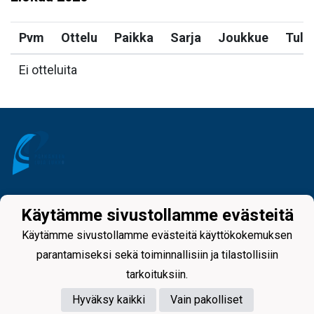
Pvm
Ottelu
Paikka
Sarja
Joukkue
Tulo
Ei otteluita
Tietosuojaseloste
Käytämme sivustollamme evästeitä
Käytämme sivustollamme evästeitä käyttökokemuksen
parantamiseksi sekä toiminnallisiin ja tilastollisiin
tarkoituksiin.
Hyväksy kaikki
Vain pakolliset
Powered by