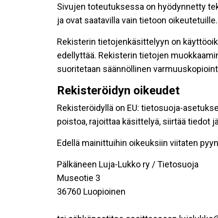
Sivujen toteutuksessa on hyödynnetty tekni
ja ovat saatavilla vain tietoon oikeutetuille.
Rekisterin tietojenkäsittelyyn on käyttöoik
edellyttää. Rekisterin tietojen muokkaami
suoritetaan säännöllinen varmuuskopiointi
Rekisteröidyn oikeudet
Rekisteröidyllä on EU: tietosuoja-asetukse
poistoa, rajoittaa käsittelyä, siirtää tiedo
Edellä mainittuihin oikeuksiin viitaten pyynn
Pälkäneen Luja-Lukko ry / Tietosuoja
Museotie 3
36760 Luopioinen