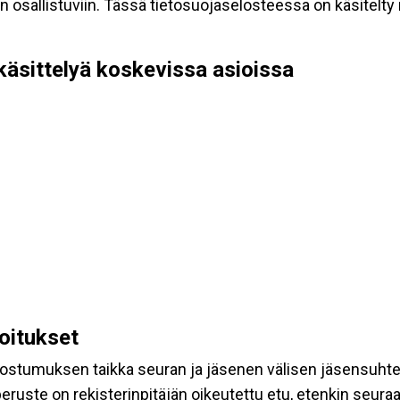
allistuviin. Tässä tietosuojaselosteessa on käsitelty nii
käsittelyä koskevissa asioissa
koitukset
suostumuksen taikka seuran ja jäsenen välisen jäsensuht
eruste on rekisterinpitäjän oikeutettu etu, etenkin seuraav