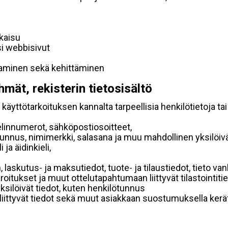
lkaisu
si webbisivut
taminen sekä kehittäminen
hmät, rekisterin tietosisältö
käyttötarkoituksen kannalta tarpeellisia henkilötietoja tai
elinnumerot, sähköpostiosoitteet,
ätunnus, nimimerkki, salasana ja muu mahdollinen yksilöiv
ja äidinkieli,
, laskutus- ja maksutiedot, tuote- ja tilaustiedot, tieto
 varoitukset ja muut ottelutapahtumaan liittyvät tilastointiti
yksilöivät tiedot, kuten henkilötunnus
 liittyvät tiedot sekä muut asiakkaan suostumuksella kerät