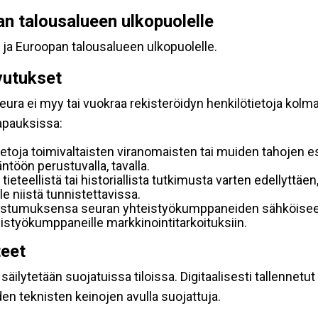
pan talousalueen ulkopuolelle
 ja Euroopan talousalueen ulkopuolelle.
vutukset
ura ei myy tai vuokraa rekisteröidyn henkilötietoja kolman
tapauksissa:
etoja toimivaltaisten viranomaisten tai muiden tahojen e
töön perustuvalla, tavalla.
 tieteellistä tai historiallista tutkimusta varten edellyttäe
e niistä tunnistettavissa.
uostumuksensa seuran yhteistyökumppaneiden sähköiseen 
hteistyökumppaneille markkinointitarkoituksiin.
teet
äilytetään suojatuissa tiloissa. Digitaalisesti tallennetut 
en teknisten keinojen avulla suojattuja.