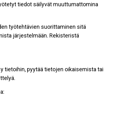
 syötetyt tiedot säilyvät muuttumattomina
oiden työtehtävien suorittaminen sitä
ista järjestelmään. Rekisteristä
tietoihin, pyytää tietojen oikaisemista tai
ttelyä.
a: