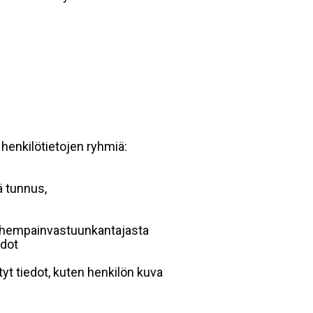
 henkilötietojen ryhmiä:
ä tunnus,
 vanhempainvastuunkantajasta
edot
yt tiedot, kuten henkilön kuva