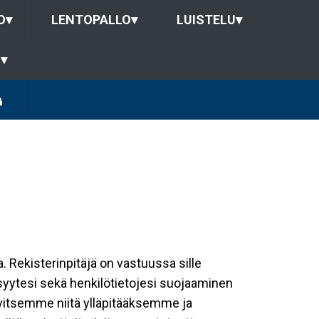
O
▾
LENTOPALLO
▾
LUISTELU
▾
U
▾
a. Rekisterinpitäjä on vastuussa sille
isyytesi sekä henkilötietojesi suojaaminen
rvitsemme niitä ylläpitääksemme ja