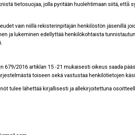
stä tietosuojaa, jolla pyritään huolehtimaan siitä, että̈
eudet vain niillä rekisterinpitäjän henkilöstön jäsenillä j
nen ja lukeminen edellyttää henkilökohtaista tunnistautum
.
n 679/2016 artiklan 15 -21 mukaisesti oikeus saada pääsy 
t järjestelmästä toiseen sekä vastustaa henkilötietojen käsi
öt tulee lähettää kirjallisesti ja allekirjoitettuna osoitteell