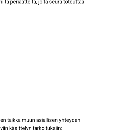
tä periaatteita, joita seura toteuttaa
een taikka muun asiallisen yhteyden
iin käsittelyn tarkoituksiin: