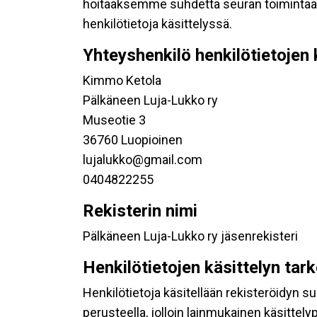
hoitaaksemme suhdetta seuran toimintaan os
henkilötietoja käsittelyssä.
Yhteyshenkilö henkilötietojen 
Kimmo Ketola
Pälkäneen Luja-Lukko ry
Museotie 3
36760 Luopioinen
lujalukko@gmail.com
0404822255
Rekisterin nimi
Pälkäneen Luja-Lukko ry jäsenrekisteri
Henkilötietojen käsittelyn tar
Henkilötietoja käsitellään rekisteröidyn 
perusteella, jolloin lainmukainen käsittelyp