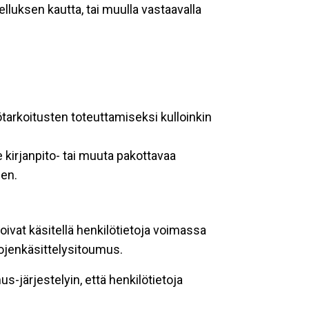
lluksen kautta, tai muulla vastaavalla
ötarkoitusten toteuttamiseksi kulloinkin
 kirjanpito- tai muuta pakottavaa
een.
oivat käsitellä henkilötietoja voimassa
tojenkäsittelysitoumus.
-järjestelyin, että henkilötietoja