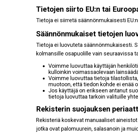
Tietojen siirto EU:n tai Euroo
Tietoja ei siirretä säännönmukaisesti EU:n
Säännönmukaiset tietojen luo
Tietoja ei luovuteta säännönmukaisesti. Se
kolmansille osapuolille vain seuraavissa 
Voimme luovuttaa käyttäjän henkilöti
kulloinkin voimassaolevaan lainsäädän
Voimme luovuttaa tietoja tilastollista,
muotoon, että tiedon kohde ei enää ol
Jos käyttäjä on erikseen antanut s
tietoja luovuttaa tarkoin valituille y
Rekisterin suojauksen periaat
Rekisteriä koskevat manuaaliset aineistot s
jotka ovat palomuurein, salasanoin ja muid