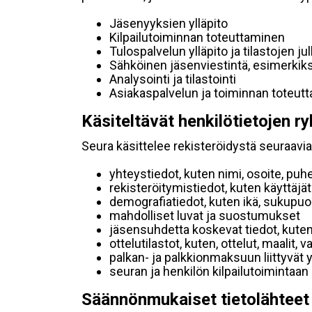
Jäsenyyksien ylläpito
Kilpailutoiminnan toteuttaminen
Tulospalvelun ylläpito ja tilastojen ju
Sähköinen jäsenviestintä, esimerkik
Analysointi ja tilastointi
Asiakaspalvelun ja toiminnan toteut
Käsiteltävät henkilötietojen ry
Seura käsittelee rekisteröidystä seuraavia 
yhteystiedot, kuten nimi, osoite, puh
rekisteröitymistiedot, kuten käyttäj
demografiatiedot, kuten ikä, sukupuoli 
mahdolliset luvat ja suostumukset
jäsensuhdetta koskevat tiedot, kuten
ottelutilastot, kuten, ottelut, maalit,
palkan- ja palkkionmaksuun liittyvät 
seuran ja henkilön kilpailutoimintaan
Säännönmukaiset tietolähteet