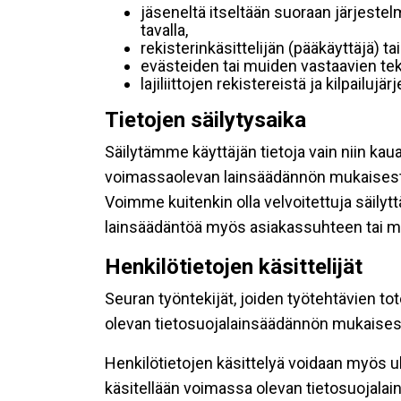
jäseneltä itseltään suoraan järjestel
tavalla,
rekisterinkäsittelijän (pääkäyttäjä) ta
evästeiden tai muiden vastaavien tek
lajiliittojen rekistereistä ja kilpailujä
Tietojen säilytysaika
Säilytämme käyttäjän tietoja vain niin kau
voimassaolevan lainsäädännön mukaisest
Voimme kuitenkin olla velvoitettuja säily
lainsäädäntöä myös asiakassuhteen tai mu
Henkilötietojen käsittelijät
Seuran työntekijät, joiden työtehtävien to
olevan tietosuojalainsäädännön mukaisesti
Henkilötietojen käsittelyä voidaan myös ul
käsitellään voimassa olevan tietosuojala