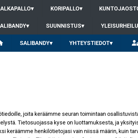
JALKAPALLO
▾
KORIPALLO
▾
KUNTOJAOST
ALIBANDY
▾
SUUNNISTUS
▾
YLEISURHEIL
SALIBANDY
▾
YHTEYSTIEDOT
▾
ilötiedoille, joita keräämme seuran toimintaan osallistuvist
ttelystä. Tietosuojassa kyse on luottamuksesta, ja yksity
ksi keräämme henkilötietojasi vain niissä määrin, kuin ta