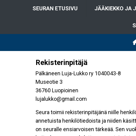
SEURAN ETUSIVU
JÄÄKIEKKO JA 
S
Rekisterinpitäjä
Pälkäneen Luja-Lukko ry 1040043-8
Museotie 3
36760 Luopioinen
lujalukko@gmail.com
Seura toimii rekisterinpitäjänä niille henk
annetuista henkilötiedoista ja niiden käsi
on seuralle ensiarvoisen tärkeää. Sen vuo