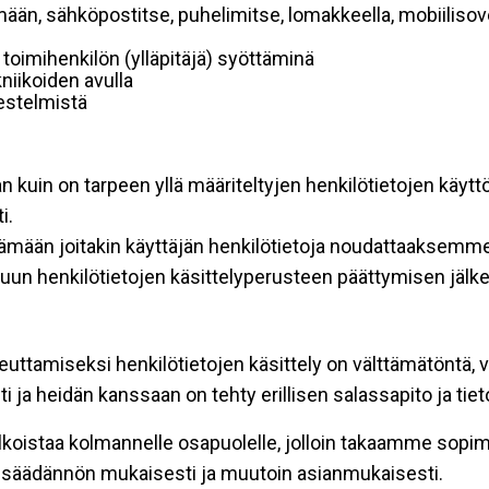
mään, sähköpostitse, puhelimitse, lomakkeella, mobiilisove
i toimihenkilön (ylläpitäjä) syöttäminä
niikoiden avulla
rjestelmistä
an kuin on tarpeen yllä määriteltyjen henkilötietojen käytt
i.
ttämään joitakin käyttäjän henkilötietoja noudattaaksemme
un henkilötietojen käsittelyperusteen päättymisen jälk
teuttamiseksi henkilötietojen käsittely on välttämätöntä, v
 ja heidän kanssaan on tehty erillisen salassapito ja tie
koistaa kolmannelle osapuolelle, jolloin takaamme sopimus
insäädännön mukaisesti ja muutoin asianmukaisesti.