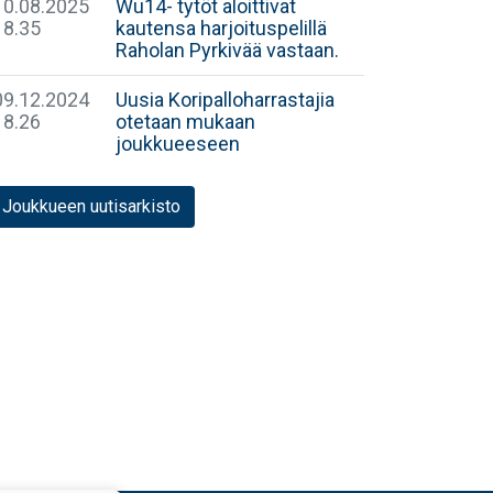
10.08.2025
Wu14- tytöt aloittivat
18.35
kautensa harjoituspelillä
Raholan Pyrkivää vastaan.
09.12.2024
Uusia Koripalloharrastajia
18.26
otetaan mukaan
joukkueeseen
Joukkueen uutisarkisto