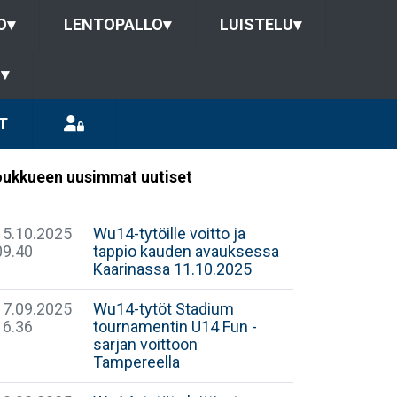
O
▾
LENTOPALLO
▾
LUISTELU
▾
U
▾
T
ukkueen uusimmat uutiset
15.10.2025
Wu14-tytöille voitto ja
09.40
tappio kauden avauksessa
Kaarinassa 11.10.2025
17.09.2025
Wu14-tytöt Stadium
16.36
tournamentin U14 Fun -
sarjan voittoon
Tampereella