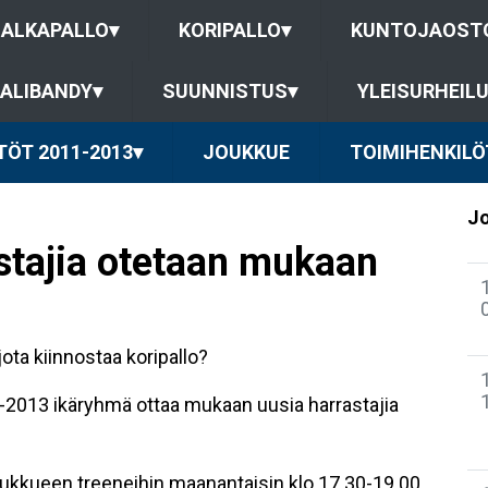
JALKAPALLO
▾
KORIPALLO
▾
KUNTOJAOST
ALIBANDY
▾
SUUNNISTUS
▾
YLEISURHEIL
TÖT 2011-2013
▾
JOUKKUE
TOIMIHENKILÖ
Jo
stajia otetaan mukaan
ota kiinnostaa koripallo?
1-2013 ikäryhmä ottaa mukaan uusia harrastajia
oukkueen treeneihin maanantaisin klo 17.30-19.00,