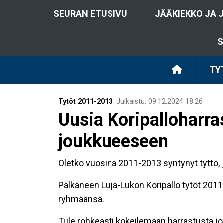
SEURAN ETUSIVU
JÄÄKIEKKO JA 
S
TY
Tytöt 2011-2013
Julkaistu
:
09.12.2024
18.26
Uusia Koripalloharra
joukkueeseen
Oletko vuosina 2011-2013 syntynyt tyttö, j
Pälkäneen Luja-Lukon Koripallo tytöt 201
ryhmäänsä.
Tule rohkeasti kokeilemaan harrastusta j