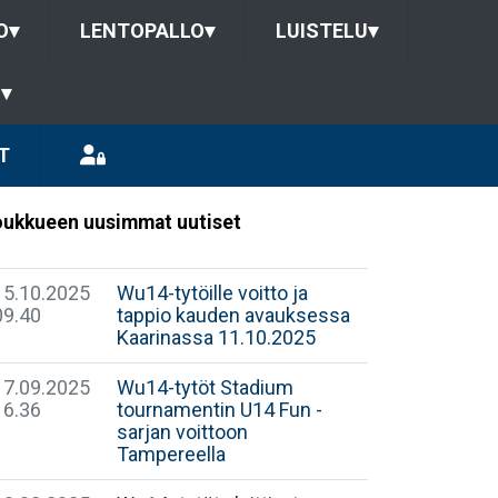
O
▾
LENTOPALLO
▾
LUISTELU
▾
U
▾
T
ukkueen uusimmat uutiset
15.10.2025
Wu14-tytöille voitto ja
09.40
tappio kauden avauksessa
Kaarinassa 11.10.2025
17.09.2025
Wu14-tytöt Stadium
16.36
tournamentin U14 Fun -
sarjan voittoon
Tampereella