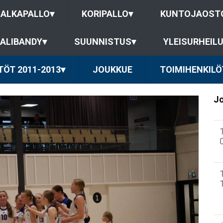
JALKAPALLO
▾
KORIPALLO
▾
KUNTOJAOST
ALIBANDY
▾
SUUNNISTUS
▾
YLEISURHEIL
TÖT 2011-2013
▾
JOUKKUE
TOIMIHENKILÖ
Jo