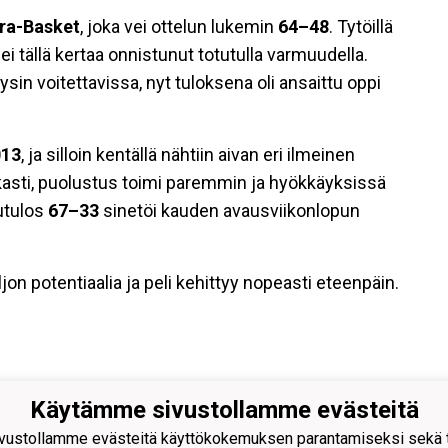
ra-Basket
, joka vei ottelun lukemin
64–48
. Tytöillä
 ei tällä kertaa onnistunut totutulla varmuudella.
äysin voitettavissa, nyt tuloksena oli ansaittu oppi
013
, ja silloin kentällä nähtiin aivan eri ilmeinen
rkasti, puolustus toimi paremmin ja hyökkäyksissä
utulos
67–33
sinetöi kauden avausviikonlopun
ljon potentiaalia ja peli kehittyy nopeasti eteenpäin.
Käytämme sivustollamme evästeitä
ustollamme evästeitä käyttökokemuksen parantamiseksi sekä to