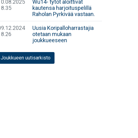
10.08.2025
Wu14- tytöt aloittivat
18.35
kautensa harjoituspelillä
Raholan Pyrkivää vastaan.
09.12.2024
Uusia Koripalloharrastajia
18.26
otetaan mukaan
joukkueeseen
Joukkueen uutisarkisto