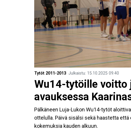
Tytöt 2011-2013
Julkaistu
:
15.10.2025
09.40
Wu14-tytöille voitto
avauksessa Kaarina
Pälkäneen Luja-Lukon Wu14-tytöt aloittiv
ottelulla. Päivä sisälsi sekä haastetta ett
kokemuksia kauden alkuun.