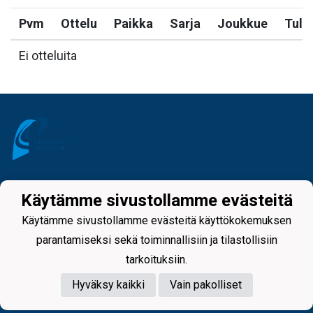
Pvm
Ottelu
Paikka
Sarja
Joukkue
Tulo
Ei otteluita
Tietosuojaseloste
Käytämme sivustollamme evästeitä
Käytämme sivustollamme evästeitä käyttökokemuksen
parantamiseksi sekä toiminnallisiin ja tilastollisiin
tarkoituksiin.
Hyväksy kaikki
Vain pakolliset
Powered by