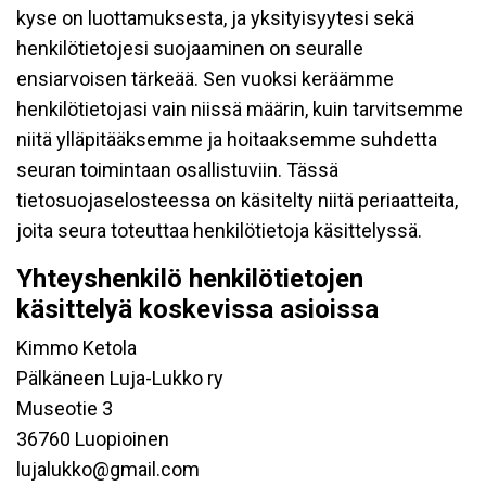
kyse on luottamuksesta, ja yksityisyytesi sekä
henkilötietojesi suojaaminen on seuralle
ensiarvoisen tärkeää. Sen vuoksi keräämme
henkilötietojasi vain niissä määrin, kuin tarvitsemme
niitä ylläpitääksemme ja hoitaaksemme suhdetta
seuran toimintaan osallistuviin. Tässä
tietosuojaselosteessa on käsitelty niitä periaatteita,
joita seura toteuttaa henkilötietoja käsittelyssä.
Yhteyshenkilö henkilötietojen
käsittelyä koskevissa asioissa
Kimmo Ketola
Pälkäneen Luja-Lukko ry
Museotie 3
36760 Luopioinen
lujalukko@gmail.com