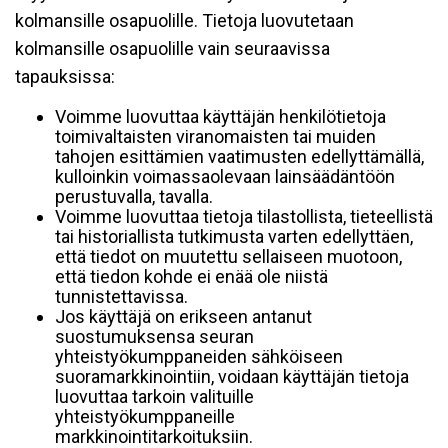
kolmansille osapuolille. Tietoja luovutetaan
kolmansille osapuolille vain seuraavissa
tapauksissa:
Voimme luovuttaa käyttäjän henkilötietoja
toimivaltaisten viranomaisten tai muiden
tahojen esittämien vaatimusten edellyttämällä,
kulloinkin voimassaolevaan lainsäädäntöön
perustuvalla, tavalla.
Voimme luovuttaa tietoja tilastollista, tieteellistä
tai historiallista tutkimusta varten edellyttäen,
että tiedot on muutettu sellaiseen muotoon,
että tiedon kohde ei enää ole niistä
tunnistettavissa.
Jos käyttäjä on erikseen antanut
suostumuksensa seuran
yhteistyökumppaneiden sähköiseen
suoramarkkinointiin, voidaan käyttäjän tietoja
luovuttaa tarkoin valituille
yhteistyökumppaneille
markkinointitarkoituksiin.