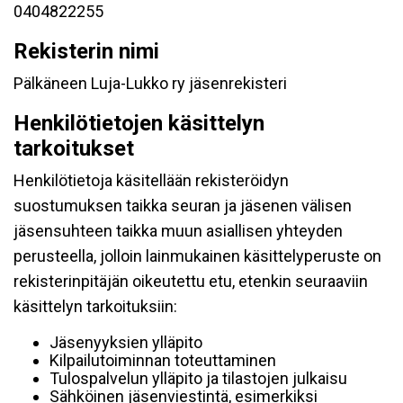
0404822255
Rekisterin nimi
Pälkäneen Luja-Lukko ry jäsenrekisteri
Henkilötietojen käsittelyn
tarkoitukset
Henkilötietoja käsitellään rekisteröidyn
suostumuksen taikka seuran ja jäsenen välisen
jäsensuhteen taikka muun asiallisen yhteyden
perusteella, jolloin lainmukainen käsittelyperuste on
rekisterinpitäjän oikeutettu etu, etenkin seuraaviin
käsittelyn tarkoituksiin:
Jäsenyyksien ylläpito
Kilpailutoiminnan toteuttaminen
Tulospalvelun ylläpito ja tilastojen julkaisu
Sähköinen jäsenviestintä, esimerkiksi