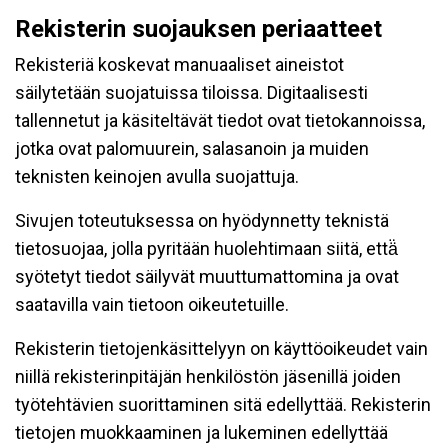
Rekisterin suojauksen periaatteet
Rekisteriä koskevat manuaaliset aineistot
säilytetään suojatuissa tiloissa. Digitaalisesti
tallennetut ja käsiteltävät tiedot ovat tietokannoissa,
jotka ovat palomuurein, salasanoin ja muiden
teknisten keinojen avulla suojattuja.
Sivujen toteutuksessa on hyödynnetty teknistä
tietosuojaa, jolla pyritään huolehtimaan siitä, että̈
syötetyt tiedot säilyvät muuttumattomina ja ovat
saatavilla vain tietoon oikeutetuille.
Rekisterin tietojenkäsittelyyn on käyttöoikeudet vain
niillä rekisterinpitäjän henkilöstön jäsenillä joiden
työtehtävien suorittaminen sitä edellyttää. Rekisterin
tietojen muokkaaminen ja lukeminen edellyttää