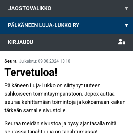
JAOSTOVALIKKO
▾
PÄLKÄNEEN LUJA-LUKKO RY
▾
KIRJAUDU
Seura
Julkaistu
:
09.08.2024
13.18
Tervetuloa!
Pälkäneen Luja-Lukko on siirtynyt uuteen
sähköiseen toimintaympäristöön. Jopox auttaa
seuraa kehittämään toimintoja ja kokoamaan kaiken
tärkeän samalle sivustolle.
Seuraa meidän sivustoa ja pysy ajantasalla mitä
seurassa tapahtuu ja on tapahtumassa!