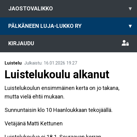
JAOSTOVALIKKO
▾
PÄLKÄNEEN LUJA-LUKKO RY
▾
KIRJAUDU
Luistelu
Julkaistu
:
16.01.2026
19.27
Luistelukoulu alkanut
Luistelukoulun ensimmäinen kerta on jo takana,
mutta vielä ehtii mukaan.
Sunnuntaisin klo 10 Haanloukkaan tekojäällä.
Vetäjänä Matti Kettunen
Luistelukoulua ei 18.1. Seuraavan kerran