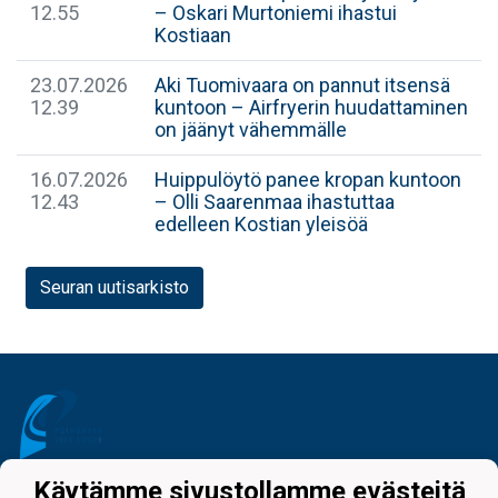
12.55
– Oskari Murtoniemi ihastui
Kostiaan
23.07.2026
Aki Tuomivaara on pannut itsensä
12.39
kuntoon – Airfryerin huudattaminen
on jäänyt vähemmälle
16.07.2026
Huippulöytö panee kropan kuntoon
12.43
– Olli Saarenmaa ihastuttaa
edelleen Kostian yleisöä
Seuran uutisarkisto
Käytämme sivustollamme evästeitä