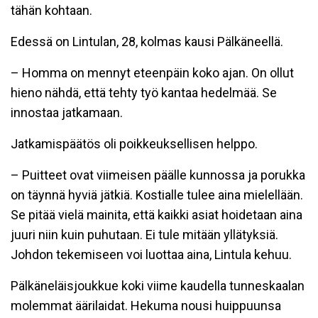
tähän kohtaan.
Edessä on Lintulan, 28, kolmas kausi Pälkäneellä.
– Homma on mennyt eteenpäin koko ajan. On ollut
hieno nähdä, että tehty työ kantaa hedelmää. Se
innostaa jatkamaan.
Jatkamispäätös oli poikkeuksellisen helppo.
– Puitteet ovat viimeisen päälle kunnossa ja porukka
on täynnä hyviä jätkiä. Kostialle tulee aina mielellään.
Se pitää vielä mainita, että kaikki asiat hoidetaan aina
juuri niin kuin puhutaan. Ei tule mitään yllätyksiä.
Johdon tekemiseen voi luottaa aina, Lintula kehuu.
Pälkäneläisjoukkue koki viime kaudella tunneskaalan
molemmat äärilaidat. Hekuma nousi huippuunsa