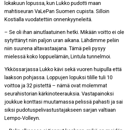
lokakuun lopussa, kun Lukko pudotti maan
mahtiseuran VaLePan Suomen cupista. Silloin
Kostialla vuodatettiin onnenkyyneleitä.
– Se oli ihan ainutlaatuinen hetki. Mikään voitto ei ole
sytyttänyt niin paljon uran aikana. Lähdimme peliin
niin suurena altavastaajana. Tämä peli pysyy
mielessä koko loppuelämän, Lintula tunnelmoi.
Ykkössarjassa Lukko kävi sekä vuoren huipulla että
laakson pohjassa. Loppujen lopuksi tilille tuli 10
voittoa ja 32 pistettä – nämä ovat molemmat
seurahistorian kärkinoteerauksia. Vastapainoksi
joukkue konttasi muutamassa pelissä pahasti ja sai
siksi pudotuspelivastustajakseen sarjan valtiaan
Lempo-Volleyn.