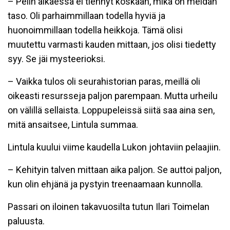
– Pelin alkaessa ei tiennyt koskaan, mikä on meidän
taso. Oli parhaimmillaan todella hyviä ja
huonoimmillaan todella heikkoja. Tämä olisi
muutettu varmasti kauden mittaan, jos olisi tiedetty
syy. Se jäi mysteerioksi.
– Vaikka tulos oli seurahistorian paras, meillä oli
oikeasti resursseja paljon parempaan. Mutta urheilu
on välillä sellaista. Loppupeleissä siitä saa aina sen,
mitä ansaitsee, Lintula summaa.
Lintula kuului viime kaudella Lukon johtaviin pelaajiin.
– Kehityin talven mittaan aika paljon. Se auttoi paljon,
kun olin ehjänä ja pystyin treenaamaan kunnolla.
Passari on iloinen takavuosilta tutun Ilari Toimelan
paluusta.