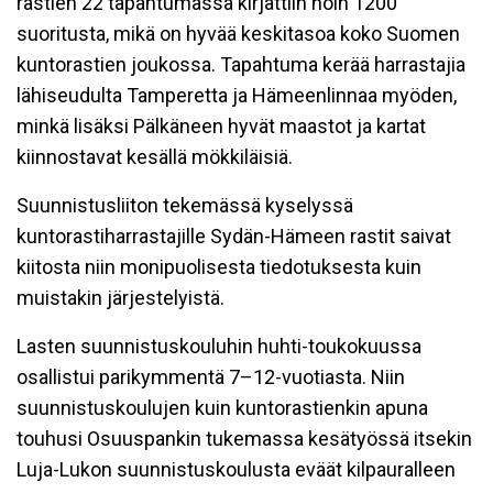
rastien 22 tapahtumassa kirjattiin noin 1200
suoritusta, mikä on hyvää keskitasoa koko Suomen
kuntorastien joukossa. Tapahtuma kerää harrastajia
lähiseudulta Tamperetta ja Hämeenlinnaa myöden,
minkä lisäksi Pälkäneen hyvät maastot ja kartat
kiinnostavat kesällä mökkiläisiä.
Suunnistusliiton tekemässä kyselyssä
kuntorastiharrastajille Sydän-Hämeen rastit saivat
kiitosta niin monipuolisesta tiedotuksesta kuin
muistakin järjestelyistä.
Lasten suunnistuskouluhin huhti-toukokuussa
osallistui parikymmentä 7–12-vuotiasta. Niin
suunnistuskoulujen kuin kuntorastienkin apuna
touhusi Osuuspankin tukemassa kesätyössä itsekin
Luja-Lukon suunnistuskoulusta eväät kilpauralleen