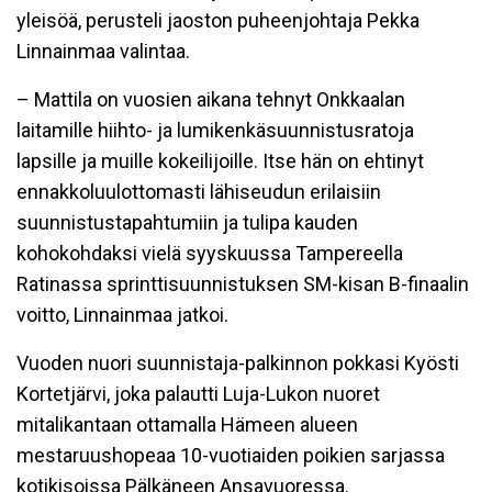
yleisöä, perusteli jaoston puheenjohtaja Pekka
Linnainmaa valintaa.
– Mattila on vuosien aikana tehnyt Onkkaalan
laitamille hiihto- ja lumikenkäsuunnistusratoja
lapsille ja muille kokeilijoille. Itse hän on ehtinyt
ennakkoluulottomasti lähiseudun erilaisiin
suunnistustapahtumiin ja tulipa kauden
kohokohdaksi vielä syyskuussa Tampereella
Ratinassa sprinttisuunnistuksen SM-kisan B-finaalin
voitto, Linnainmaa jatkoi.
Vuoden nuori suunnistaja-palkinnon pokkasi Kyösti
Kortetjärvi, joka palautti Luja-Lukon nuoret
mitalikantaan ottamalla Hämeen alueen
mestaruushopeaa 10-vuotiaiden poikien sarjassa
kotikisoissa Pälkäneen Ansavuoressa.