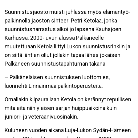
Suunnistusjaosto muisti juhlassa myös elämäntyö-
palkinnolla jaoston sihteeri Petri Ketolaa, jonka
suunnistusharrastus alkoi jo lapsena Kauhajoen
Karhussa. 2000-luvun alussa Pälkäneelle
muutettuaan Ketola liittyi Lukon suunnistusrinkiin ja
on siitä lähtien ollut jollakin tapaa lähes jokaisen
Pälkäneen suunnistustapahtuman takana.
– Pälkäneläisen suunnistuksen luottomies,
luonnehti Linnainmaa palkintoperusteita.
Omallakin kilpaurallaan Ketola on kerännyt repullisen
mitaleita niin yleisen sarjan huippuaikoina kuin
juniori- ja veteraanivuosinakin.
Kuluneen vuoden aikana Luja-Lukon Sydän-Hämeen