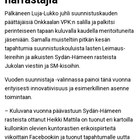
Pälkäneen Luja-Lukko juhli suunnistuskauden
päättäjäisiä Onkkaalan VPK:n salilla ja palkitsi
perinteiseen tapaan kuluvalla kaudella meritoituneita
jäseniään. Samalla
muisteltiin pitkän kesän
tapahtumia suunnistuskouluista lasten Leimaus-
leireihin ja aikuisten Sydän-Hämeen rasteista
Jukolan viestiin ja SM-kisoihin.
Vuoden suunnistaja -valinnassa painoi tänä vuonna
erityisesti innovatiivisuus ja esimerkillinen asenne
toimintaan.
– Kuluvana vuonna päävastuun Sydän-Hämeen
rasteista ottanut Heikki Mattila on tuonut eri kartoilla
kulloinkin olevien kuntorastien erikoispiirteitä
viikoittain Facebookiin ja tuonut tapahtumalle uutta