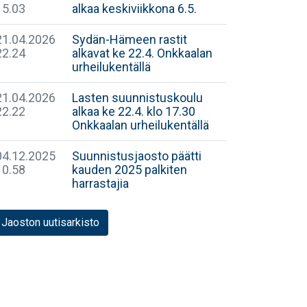
15.03
alkaa keskiviikkona 6.5.
21.04.2026
Sydän-Hämeen rastit
22.24
alkavat ke 22.4. Onkkaalan
urheilukentällä
21.04.2026
Lasten suunnistuskoulu
22.22
alkaa ke 22.4. klo 17.30
Onkkaalan urheilukentällä
04.12.2025
Suunnistusjaosto päätti
10.58
kauden 2025 palkiten
harrastajia
Jaoston uutisarkisto