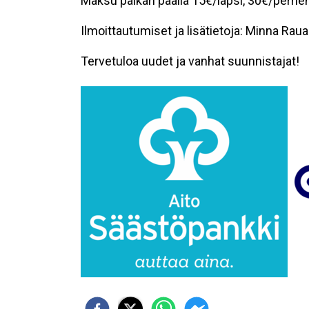
Maksu paikan päällä 15€/lapsi, 30€/perh
Ilmoittautumiset ja lisätietoja: Minna Ra
Tervetuloa uudet ja vanhat suunnistajat!