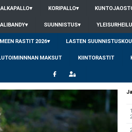
JALKAPALLO
▾
KORIPALLO
▾
KUNTOJAOST
ALIBANDY
▾
SUUNNISTUS
▾
YLEISURHEIL
MEEN RASTIT 2026
▾
LASTEN SUUNNISTUSKOU
ILUTOIMINNNAN MAKSUT
KIINTORASTIT
Ja