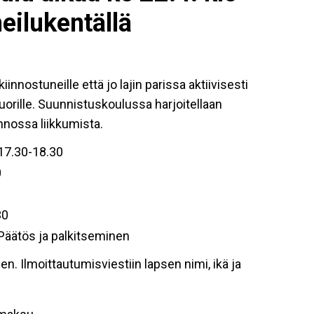
eilukentällä
iinnostuneille että jo lajin parissa aktiivisesti
 nuorille. Suunnistuskoulussa harjoitellaan
nnossa liikkumista.
 17.30-18.30
0
30
 Päätös ja palkitseminen
. Ilmoittautumisviestiin lapsen nimi, ikä ja