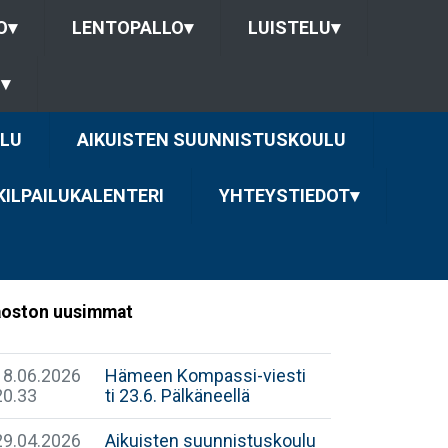
O
▾
LENTOPALLO
▾
LUISTELU
▾
U
▾
LU
AIKUISTEN SUUNNISTUSKOULU
KILPAILUKALENTERI
YHTEYSTIEDOT
▾
oston uusimmat
18.06.2026
Hämeen Kompassi-viesti
20.33
ti 23.6. Pälkäneellä
29.04.2026
Aikuisten suunnistuskoulu