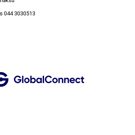
emaksu
uas 044 3030513