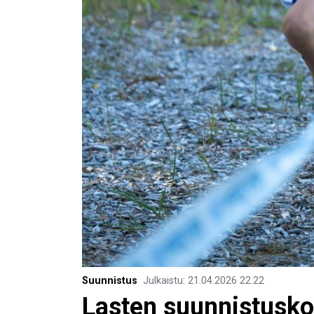
Suunnistus
Julkaistu
:
21.04.2026
22.22
Lasten suunnistuskou