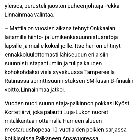
yleisöä, perusteli jaoston puheenjohtaja Pekka
Linnainmaa valintaa.
– Mattila on vuosien aikana tehnyt Onkkaalan
laitamille hiihto- ja lumikenkäsuunnistusratoja
lapsille ja muille kokeilijoille. Itse hän on ehtinyt
ennakkoluulottomasti lähiseudun erilaisiin
suunnistustapahtumiin ja tulipa kauden
kohokohdaksi vielä syyskuussa Tampereella
Ratinassa sprinttisuunnistuksen SM-kisan B-finaalin
voitto, Linnainmaa jatkoi.
Vuoden nuori suunnistaja-palkinnon pokkasi Kyösti
Kortetjärvi, joka palautti Luja-Lukon nuoret
mitalikantaan ottamalla Hämeen alueen
mestaruushopeaa 10-vuotiaiden poikien sarjassa
kotikisoissa Pälkäneen Ansavuoressa.