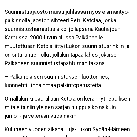
Suunnistusjaosto muisti juhlassa myös elämäntyö-
palkinnolla jaoston sihteeri Petri Ketolaa, jonka
suunnistusharrastus alkoi jo lapsena Kauhajoen
Karhussa. 2000-luvun alussa Pälkäneelle
muutettuaan Ketola liittyi Lukon suunnistusrinkiin ja
on siitä lähtien ollut jollakin tapaa lähes jokaisen
Pälkäneen suunnistustapahtuman takana.
– Pälkäneläisen suunnistuksen luottomies,
luonnehti Linnainmaa palkintoperusteita.
Omallakin kilpaurallaan Ketola on kerännyt repullisen
mitaleita niin yleisen sarjan huippuaikoina kuin
juniori- ja veteraanivuosinakin.
Kuluneen vuoden aikana Luja-Lukon Sydän-Hämeen