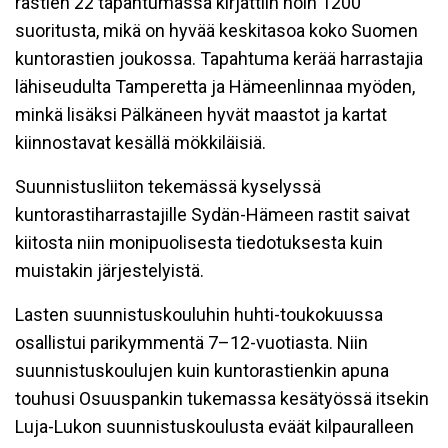
rastien 22 tapahtumassa kirjattiin noin 1200
suoritusta, mikä on hyvää keskitasoa koko Suomen
kuntorastien joukossa. Tapahtuma kerää harrastajia
lähiseudulta Tamperetta ja Hämeenlinnaa myöden,
minkä lisäksi Pälkäneen hyvät maastot ja kartat
kiinnostavat kesällä mökkiläisiä.
Suunnistusliiton tekemässä kyselyssä
kuntorastiharrastajille Sydän-Hämeen rastit saivat
kiitosta niin monipuolisesta tiedotuksesta kuin
muistakin järjestelyistä.
Lasten suunnistuskouluhin huhti-toukokuussa
osallistui parikymmentä 7–12-vuotiasta. Niin
suunnistuskoulujen kuin kuntorastienkin apuna
touhusi Osuuspankin tukemassa kesätyössä itsekin
Luja-Lukon suunnistuskoulusta eväät kilpauralleen