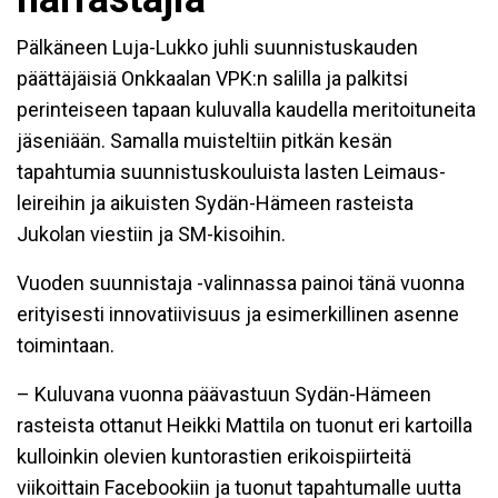
Pälkäneen Luja-Lukko juhli suunnistuskauden
päättäjäisiä Onkkaalan VPK:n salilla ja palkitsi
perinteiseen tapaan kuluvalla kaudella meritoituneita
jäseniään. Samalla
muisteltiin pitkän kesän
tapahtumia suunnistuskouluista lasten Leimaus-
leireihin ja aikuisten Sydän-Hämeen rasteista
Jukolan viestiin ja SM-kisoihin.
Vuoden suunnistaja -valinnassa painoi tänä vuonna
erityisesti innovatiivisuus ja esimerkillinen asenne
toimintaan.
– Kuluvana vuonna päävastuun Sydän-Hämeen
rasteista ottanut Heikki Mattila on tuonut eri kartoilla
kulloinkin olevien kuntorastien erikoispiirteitä
viikoittain Facebookiin ja tuonut tapahtumalle uutta