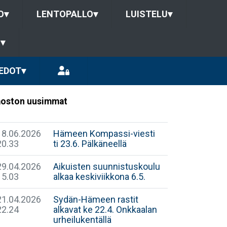
O
▾
LENTOPALLO
▾
LUISTELU
▾
U
▾
EDOT
▾
oston uusimmat
18.06.2026
Hämeen Kompassi-viesti
20.33
ti 23.6. Pälkäneellä
29.04.2026
Aikuisten suunnistuskoulu
15.03
alkaa keskiviikkona 6.5.
21.04.2026
Sydän-Hämeen rastit
22.24
alkavat ke 22.4. Onkkaalan
urheilukentällä