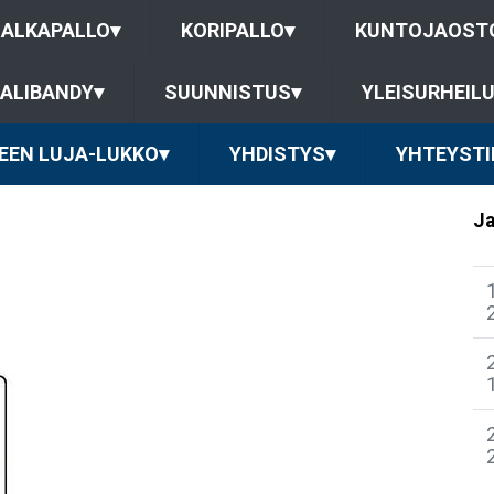
JALKAPALLO
▾
KORIPALLO
▾
KUNTOJAOST
ALIBANDY
▾
SUUNNISTUS
▾
YLEISURHEIL
EEN LUJA-LUKKO
▾
YHDISTYS
▾
YHTEYSTI
Ja